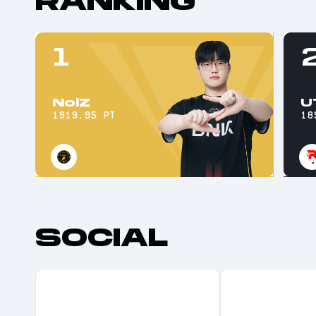
RANKING
1
NoiZ
U
1919.95
pt
18
SOCIAL