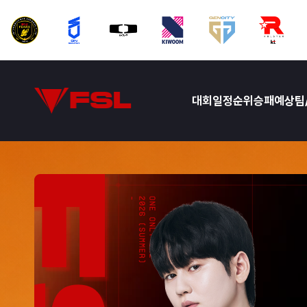
대회
일정
순위
승패예상
팀